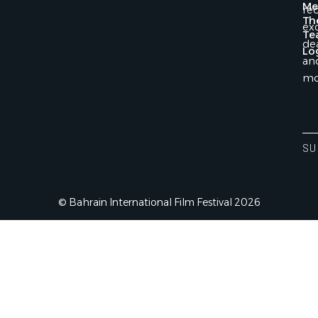
Me
rec
Th
exc
Te
dea
Lo
an
mo
Ent
You
Ema
SU
Ad
© Bahrain International Film Festival 2026