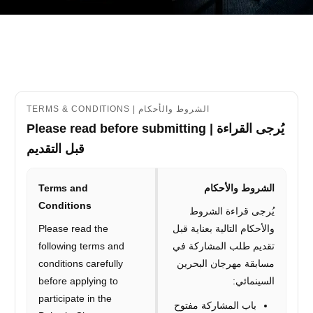
BIFF Film Submission
Form
The Final Deadline for Film
Submissions is June 30, 2026
TERMS & CONDITIONS | الشروط والأحكام
Please read before submitting | يُرجى القراءة
Please Review the Terms and Complete
the Eligibility Test to Continue.
قبل التقديم
Terms and
الشروط والأحكام
Start Now
Conditions
يُرجى قراءة الشروط
Please read the
والأحكام التالية بعناية قبل
following terms and
تقديم طلب المشاركة في
conditions carefully
مسابقة مهرجان البحرين
before applying to
السينمائي:
participate in the
باب المشاركة مفتوح