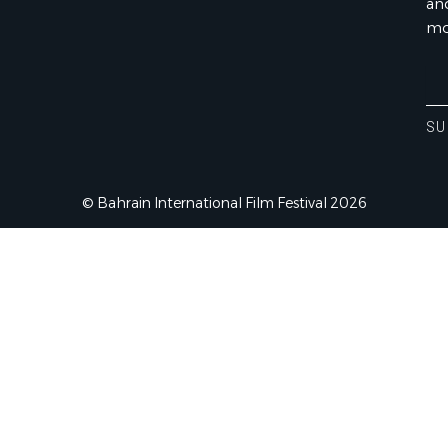
an
mo
Ent
You
Ema
SU
Ad
© Bahrain International Film Festival 2026